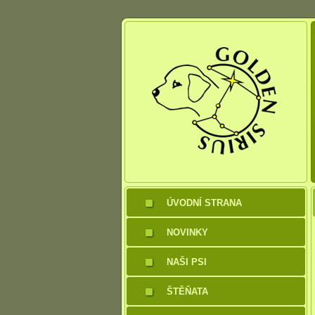
ÚVODNÍ STRANA
NOVINKY
NAŠI PSI
ŠTĚŇATA