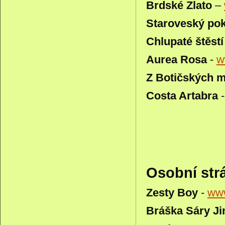
Brdské Zlato
–
Staroveský po
Chlupaté štěstí
Aurea Rosa
-
w
Z Botičských 
Costa Artabra
Osobní strá
Zesty Boy
-
www
Bráška Sáry J