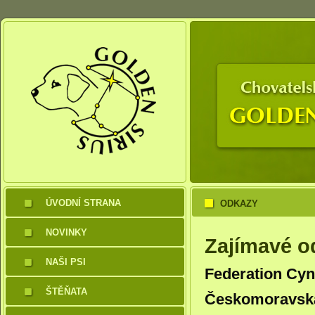
ÚVODNÍ STRANA
ODKAZY
NOVINKY
Zajímavé o
NAŠI PSI
Federation Cyn
ŠTĚŇATA
Českomoravská