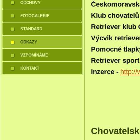
ODCHOVY
Českomoravská
Klub chovatelů
FOTOGALERIE
Retriever klub
STANDARD
Výcvik retrieve
ODKAZY
Pomocné tlapk
VZPOMÍNÁME
Retriever spor
KONTAKT
Inzerce -
http:/
Chovatelské