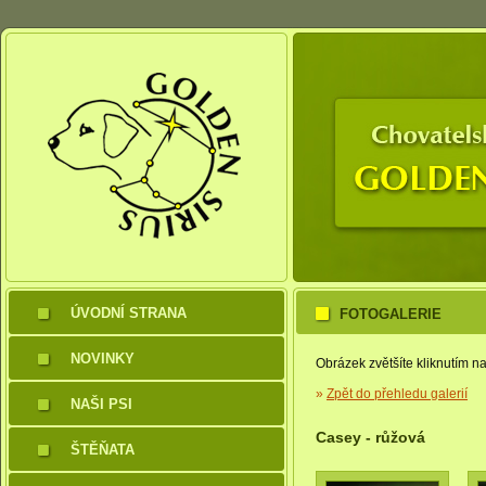
ÚVODNÍ STRANA
FOTOGALERIE
NOVINKY
Obrázek zvětšíte kliknutím na
»
Zpět do přehledu galerií
NAŠI PSI
Casey - růžová
ŠTĚŇATA