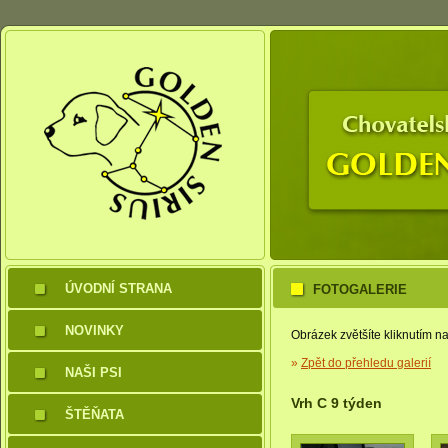
ÚVODNÍ STRANA
FOTOGALERIE
NOVINKY
Obrázek zvětšíte kliknutím na
»
Zpět do přehledu galerií
NAŠI PSI
Vrh C 9 týden
ŠTĚŇATA