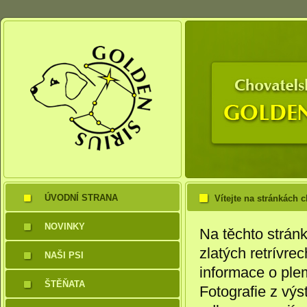
ÚVODNÍ STRANA
Vítejte na stránkách 
NOVINKY
Na těchto strán
zlatých retrívre
NAŠI PSI
informace o pl
ŠTĚŇATA
Fotografie z výs