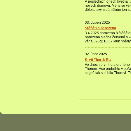
V posledních dnech května ji
nových domovů. Mějte se všic
dělejte svým páníčkům jen sa
03. duben 2025
Štěňátka narozena
3.4.2025 narozeno 8 štěňátek,
narozena slečna červená s v
váha 395g; 10,57 kluk hnědý 
02. únor 2025
Krytí Thor & Ria
Ve dnech prvního a druhého ú
Thorem. Vše proběhlo v pořád
stejně tak se líbila Thorovi. T