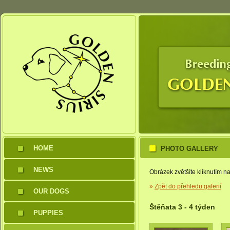
HOME
PHOTO GALLERY
NEWS
Obrázek zvětšíte kliknutím na
»
Zpět do přehledu galerií
OUR DOGS
Štěňata 3 - 4 týden
PUPPIES