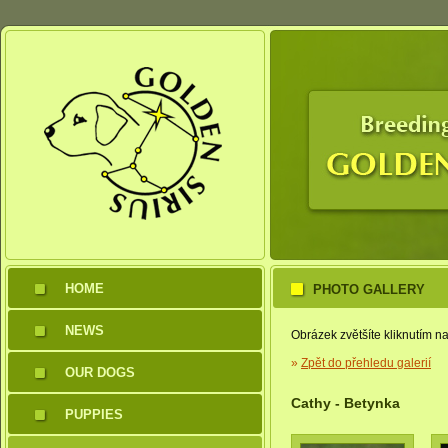
HOME
PHOTO GALLERY
NEWS
Obrázek zvětšíte kliknutím na
»
Zpět do přehledu galerií
OUR DOGS
Cathy - Betynka
PUPPIES