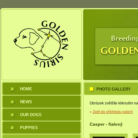
HOME
PHOTO GALLERY
NEWS
Obrázek zvětšíte kliknutím na
»
Zpět do přehledu galerií
OUR DOGS
Casper - fialový
PUPPIES